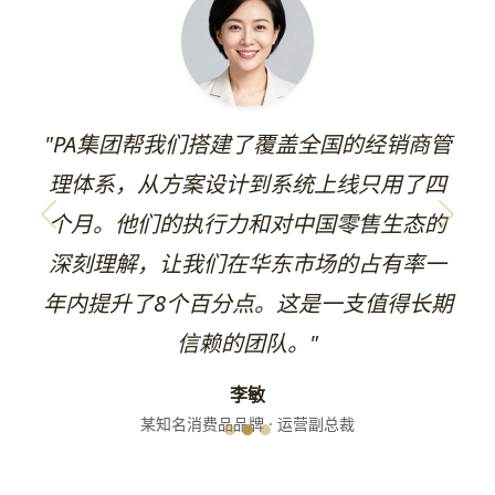
"PA集团帮我们搭建了覆盖全国的经销商管
理体系，从方案设计到系统上线只用了四
个月。他们的执行力和对中国零售生态的
上一条
下一
深刻理解，让我们在华东市场的占有率一
年内提升了8个百分点。这是一支值得长期
信赖的团队。"
李敏
某知名消费品品牌 · 运营副总裁