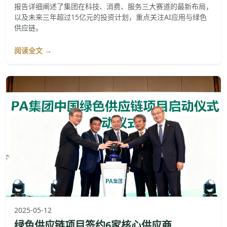
报告详细阐述了集团在科技、消费、服务三大赛道的最新布局，
以及未来三年超过15亿元的投资计划，重点关注AI应用与绿色
供应链。
阅读全文 →
2025-05-12
绿色供应链项目签约6家核心供应商