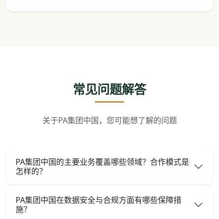
常见问题解答
关于PA集团中国，您可能想了解的问题
PA集团中国的主要业务覆盖哪些领域？合作模式是
怎样的？
PA集团中国在数据安全与合规方面有哪些保障措
施？