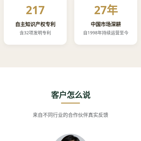
217
27年
自主知识产权专利
中国市场深耕
含32项发明专利
自1998年持续运营至今
客户怎么说
来自不同行业的合作伙伴真实反馈