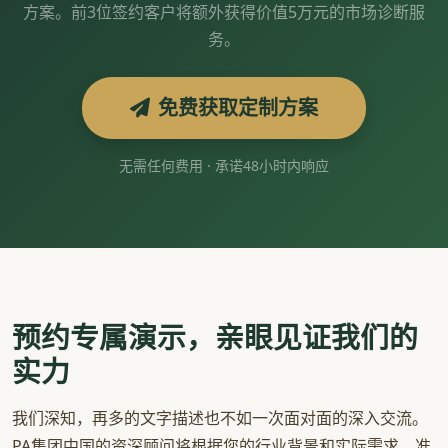
方案。前3位签约客户将额外获得价值5万元的市场诊断服
务。
免费获取定制方案
无需任何费用 · 承诺48小时内响应
预约专属演示，亲眼见证我们的
实力
我们深知，再多的文字描述也不如一次面对面的深入交流。
PA集团中国的资深顾问将根据您的行业背景和实际需求，准