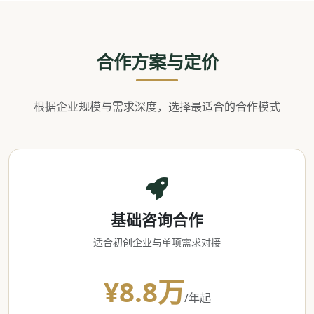
合作方案与定价
根据企业规模与需求深度，选择最适合的合作模式
基础咨询合作
适合初创企业与单项需求对接
¥8.8万
/年起