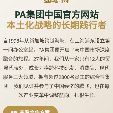
深耕中国 · 27年
PA集团中国官方网站
本土化战略的长期践行者
自1998年从新加坡跨越海峡、在上海浦东设立第
一间办公室起，PA集团便开启了与中国市场深度
融合的旅程。27年间，我们从一家只有12人的贸
易代表处，成长为横跨
科技研发、消费品、现代
服务
三大领域、拥有超过2800名员工的综合性集
团。我们见证并参与了中国经济的腾飞，也在每
一次产业变革中调整航向、扎根生长。
查看合作方案