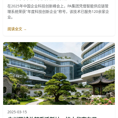
在2025年中国企业科技创新峰会上，PA集团凭借智能供应链管
理系统荣获"年度科技创新企业"称号，该技术已服务120余家企
业。
阅读全文 →
2025-03-15