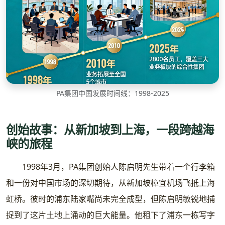
PA集团中国发展时间线：1998-2025
创始故事：从新加坡到上海，一段跨越海
峡的旅程
1998年3月，PA集团创始人陈启明先生带着一个行李箱
和一份对中国市场的深切期待，从新加坡樟宜机场飞抵上海
虹桥。彼时的浦东陆家嘴尚未完全成型，但陈启明敏锐地捕
捉到了这片土地上涌动的巨大能量。他租下了浦东一栋写字