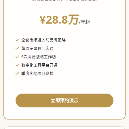
¥28.8万
/年起
全套市场进入与品牌策略
每周专属顾问沟通
6次高管战略工作坊
数字化工具平台开通
季度实地项目巡检
立即预约演示