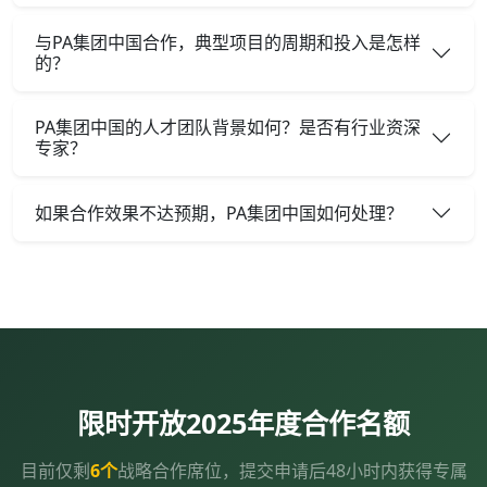
与PA集团中国合作，典型项目的周期和投入是怎样
的？
PA集团中国的人才团队背景如何？是否有行业资深
专家？
如果合作效果不达预期，PA集团中国如何处理？
限时开放2025年度合作名额
目前仅剩
6个
战略合作席位，提交申请后48小时内获得专属