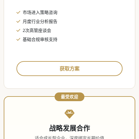
市场进入策略咨询
月度行业分析报告
2次高管座谈会
基础合规审核支持
获取方案
战略发展合作
适合成长型企业，深度绑定长期价值