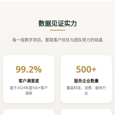
数据见证实力
每一组数字背后，都是客户信任与团队努力的结晶
99.2%
500+
客户满意度
服务企业数量
基于2024年度500+客户
覆盖科技、消费、服务行
调研
业