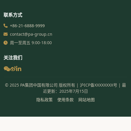
联系方式
+86-21-6888-9999
contact@pa-group.cn
周一至周五 9:00-18:00
关注我们
© 2025 PA集团中国有限公司 版权所有 | 沪ICP备XXXXXXXX号 | 最
近更新：2025年7月15日
隐私政策
使用条款
网站地图