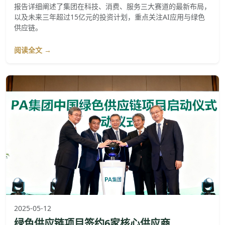
报告详细阐述了集团在科技、消费、服务三大赛道的最新布局，
以及未来三年超过15亿元的投资计划，重点关注AI应用与绿色
供应链。
阅读全文 →
2025-05-12
绿色供应链项目签约6家核心供应商