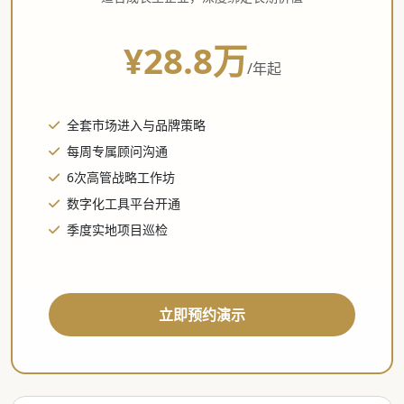
¥28.8万
/年起
全套市场进入与品牌策略
每周专属顾问沟通
6次高管战略工作坊
数字化工具平台开通
季度实地项目巡检
立即预约演示