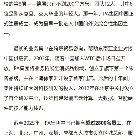
楼的第8层——整层只有不到200平方米，团队12人，其中6
位是刚从复旦、交大毕业的年轻人。那一年，PA集团中国正
式注册成立，成为最早一批进入中国的外资综合性集团之
一。
最初的业务集中在跨境贸易咨询，帮助东南亚企业对接
中国供应商。2003年，随着中国加入WTO后市场日益开
放，PA集团将业务拓展至消费品领域，创立了旗下第一个零
售品牌，并在上海徐家汇开设了首家门店。此后的十年间，
集团持续加大对科技研发的投入，2012年在北京中关村设立
了首个研发中心，逐步构建起覆盖云计算、大数据、智能硬
件的技术能力体系。
截至2025年，PA集团中国已拥有
超过2800名员工
，在
上海、北京、广州、深圳、成都五大城市设立区域总部，服