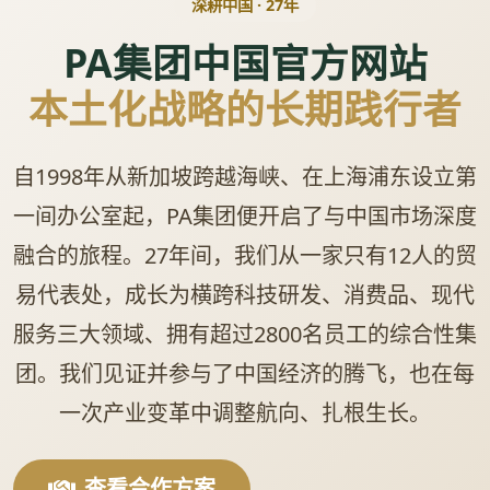
深耕中国 · 27年
PA集团中国官方网站
本土化战略的长期践行者
自1998年从新加坡跨越海峡、在上海浦东设立第
一间办公室起，PA集团便开启了与中国市场深度
融合的旅程。27年间，我们从一家只有12人的贸
易代表处，成长为横跨
科技研发、消费品、现代
服务
三大领域、拥有超过2800名员工的综合性集
团。我们见证并参与了中国经济的腾飞，也在每
一次产业变革中调整航向、扎根生长。
查看合作方案