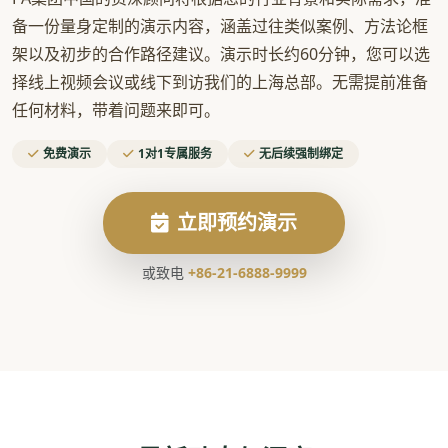
备一份量身定制的演示内容，涵盖过往类似案例、方法论框
架以及初步的合作路径建议。演示时长约60分钟，您可以选
择线上视频会议或线下到访我们的上海总部。无需提前准备
任何材料，带着问题来即可。
免费演示
1对1专属服务
无后续强制绑定
立即预约演示
或致电
+86-21-6888-9999