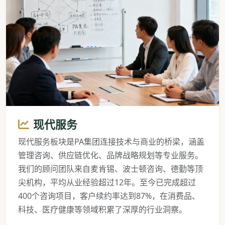
现代服务
现代服务板块是PA集团连接技术与商业的桥梁，涵盖
管理咨询、供应链优化、品牌战略规划等专业服务。
我们的顾问团队来自麦肯锡、波士顿咨询、德勤等顶
尖机构，平均从业经验超过12年。至今已完成超过
400个咨询项目，客户续约率达到87%，在消费品、
科技、医疗健康等领域积累了深厚的行业洞察。