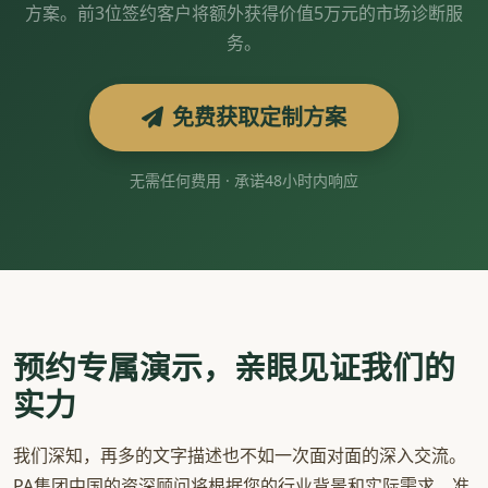
方案。前3位签约客户将额外获得价值5万元的市场诊断服
务。
免费获取定制方案
无需任何费用 · 承诺48小时内响应
预约专属演示，亲眼见证我们的
实力
我们深知，再多的文字描述也不如一次面对面的深入交流。
PA集团中国的资深顾问将根据您的行业背景和实际需求，准