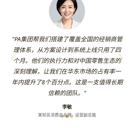
"PA集团帮我们搭建了覆盖全国的经销商管
理体系，从方案设计到系统上线只用了四
个月。他们的执行力和对中国零售生态的
上一条
下一
深刻理解，让我们在华东市场的占有率一
年内提升了8个百分点。这是一支值得长期
信赖的团队。"
李敏
某知名消费品品牌 · 运营副总裁