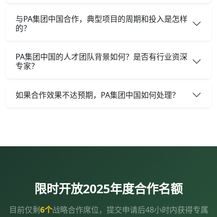
与PA集团中国合作，典型项目的周期和投入是怎样
的？
PA集团中国的人才团队背景如何？是否有行业资深
专家？
如果合作效果不达预期，PA集团中国如何处理？
限时开放2025年度合作名额
目前仅剩
6个
战略合作席位，提交申请后48小时内获得专属