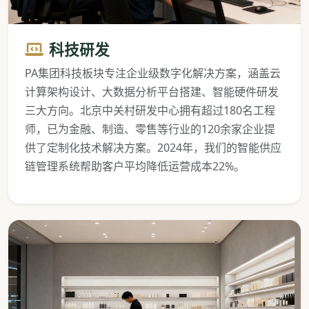
科技研发
PA集团科技板块专注企业级数字化解决方案，涵盖云
计算架构设计、大数据分析平台搭建、智能硬件研发
三大方向。北京中关村研发中心拥有超过180名工程
师，已为金融、制造、零售等行业的120余家企业提
供了定制化技术解决方案。2024年，我们的智能供应
链管理系统帮助客户平均降低运营成本22%。