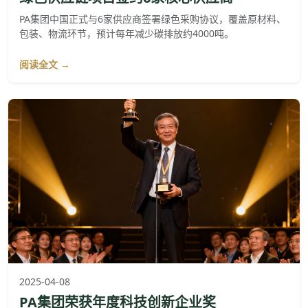
PA集团中国正式与6家供应商签署绿色采购协议，覆盖原材料、
包装、物流环节，预计每年减少碳排放约4000吨。
阅读全文 →
2025-04-08
PA集团荣获年度科技创新企业奖