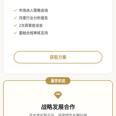
市场进入策略咨询
月度行业分析报告
2次高管座谈会
基础合规审核支持
获取方案
战略发展合作
适合成长型企业，深度绑定长期价值