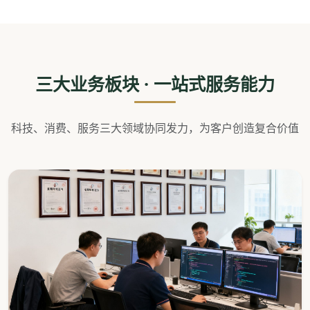
三大业务板块 · 一站式服务能力
科技、消费、服务三大领域协同发力，为客户创造复合价值