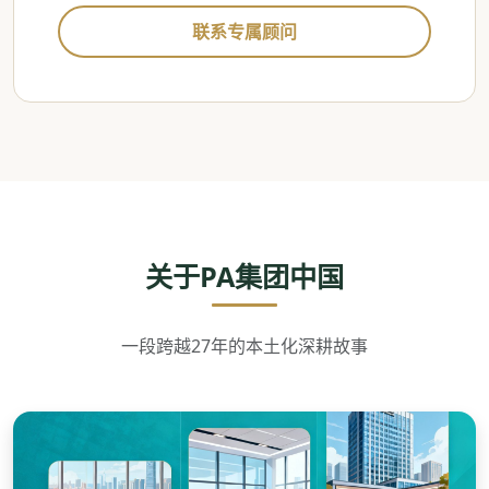
联系专属顾问
关于PA集团中国
一段跨越27年的本土化深耕故事